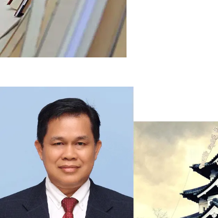
DISTRIBUTION
Distribusi Buku
Mendistribusikan buku-buku
berbahasa Jepang sekolah,
lembaga pendidikan di seluruh
Indonesia dll