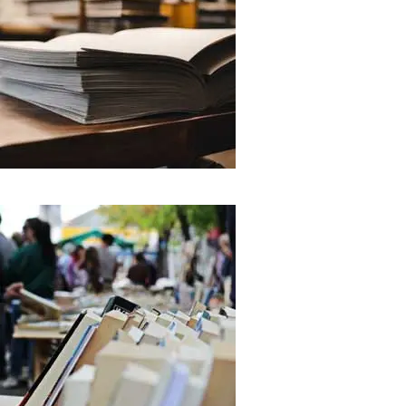
PUBLISHING
Penerbitan Buku
Menerbitkan buku pembelajaran
Bahasa Jepang, mulai dari buku teks,
latihan, hingga bacaan budaya